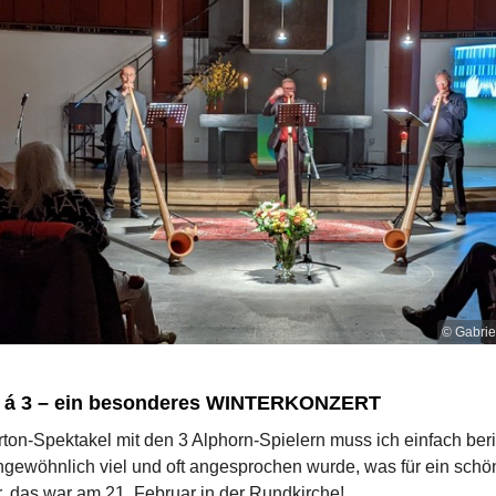
© Gabri
n á 3 – ein besonderes WINTERKONZERT
ton-Spektakel mit den 3 Alphorn-Spielern muss ich einfach beri
ungewöhnlich viel und oft angesprochen wurde, was für ein schö
, das war am 21. Februar in der Rundkirche!