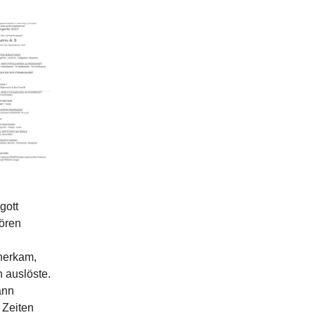
gott
hören
aherkam,
 auslöste.
ann
 Zeiten