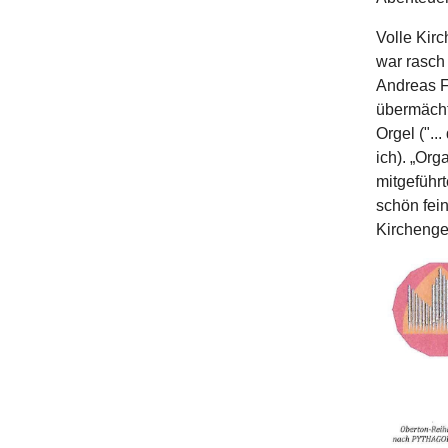
Volle Kirc
war rasch 
Andreas F
übermächti
Orgel ("..
ich). „Or
mitgeführ
schön fei
Kirchenges