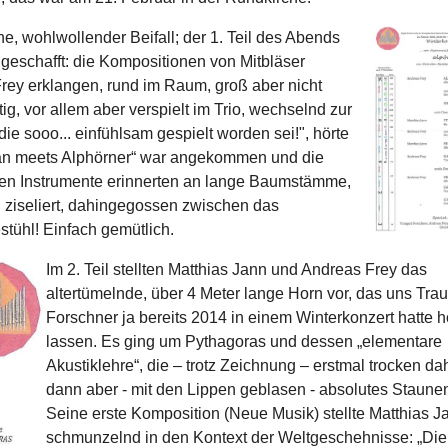
he, wohlwollender Beifall; der 1. Teil des Abends
geschafft: die Kompositionen von Mitbläser
rey erklangen, rund im Raum, groß aber nicht
g, vor allem aber verspielt im Trio, wechselnd zur
. die sooo... einfühlsam gespielt worden sei!", hörte
gan meets Alphörner“ war angekommen und die
ten Instrumente erinnerten an lange Baumstämme,
n ziseliert, dahingegossen zwischen das
tühl! Einfach gemütlich.
Im 2. Teil stellten Matthias Jann und Andreas Frey das
altertümelnde, über 4 Meter lange Horn vor, das uns Trau
Forschner ja bereits 2014 in einem Winterkonzert hatte 
lassen. Es ging um Pythagoras und dessen „elementare
Akustiklehre“, die – trotz Zeichnung – erstmal trocken d
dann aber - mit den Lippen geblasen - absolutes Staunen
Seine erste Komposition (Neue Musik) stellte Matthias J
schmunzelnd in den Kontext der Weltgeschehnisse: „Die