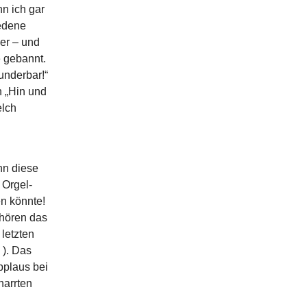
n ich gar
iedene
er – und
e gebannt.
underbar!“
 „Hin und
elch
g
nn diese
 Orgel-
n könnte!
hören das
 letzten
 ). Das
pplaus bei
narrten