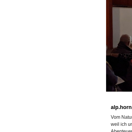
alp.hor
Vom Natur
weil ich 
Abenteuer