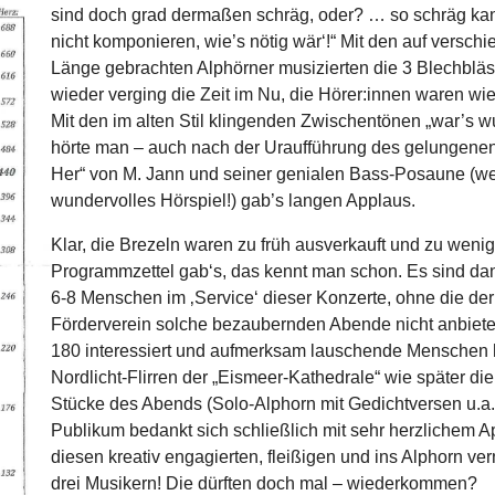
sind doch grad dermaßen schräg, oder? … so schräg kan
nicht komponieren, wie’s nötig wär‘!“ Mit den auf versch
Länge gebrachten Alphörner musizierten die 3 Blechbläs
wieder verging die Zeit im Nu, die Hörer:innen waren wi
Mit den im alten Stil klingenden Zwischentönen „war’s w
hörte man – auch nach der Uraufführung des gelungenen
Her“ von M. Jann und seiner genialen Bass-Posaune (w
wundervolles Hörspiel!) gab’s langen Applaus.
Klar, die Brezeln waren zu früh ausverkauft und zu weni
Programmzettel gab‘s, das kennt man schon. Es sind da
6-8 Menschen im ‚Service‘ dieser Konzerte, ohne die der
Förderverein solche bezaubernden Abende nicht anbiete
180 interessiert und aufmerksam lauschende Menschen 
Nordlicht-Flirren der „Eismeer-Kathedrale“ wie später die
Stücke des Abends (Solo-Alphorn mit Gedichtversen u.a.
Publikum bedankt sich schließlich mit sehr herzlichem A
diesen kreativ engagierten, fleißigen und ins Alphorn ver
drei Musikern! Die dürften doch mal – wiederkommen?