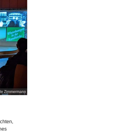
ele Zimmermann
chten,
nes