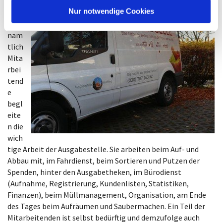
Übe
l
Nur notwendige Cookies
r 50
ehre
nam
tlich
Mita
rbei
tend
e
begl
eite
n die
wich
tige Arbeit der Ausgabestelle. Sie arbeiten beim Auf- und
Abbau mit, im Fahrdienst, beim Sortieren und Putzen der
Spenden, hinter den Ausgabetheken, im Bürodienst
(Aufnahme, Registrierung, Kundenlisten, Statistiken,
Finanzen), beim Müllmanagement, Organisation, am Ende
des Tages beim Aufräumen und Saubermachen. Ein Teil der
Mitarbeitenden ist selbst bedürftig und demzufolge auch