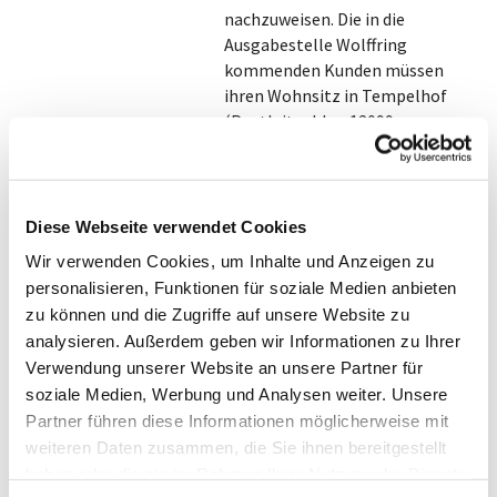
nachzuweisen. Die in die
Ausgabestelle Wolffring
kommenden Kunden müssen
ihren Wohnsitz in Tempelhof
(Postleitzahlen 12099,
12101,12103) haben. Zur Zeit
kommen wöchentlich etwa 150
Menschen in die Ausgabestelle,
die für insgesamt 240 Erwachsene
Diese Webseite verwendet Cookies
und 130 Kinder Lebensmittel
Wir verwenden Cookies, um Inhalte und Anzeigen zu
abholen.
personalisieren, Funktionen für soziale Medien anbieten
Die Arbeit in der Ausgabestelle
zu können und die Zugriffe auf unsere Website zu
beginnt schon montags mit
analysieren. Außerdem geben wir Informationen zu Ihrer
ersten Aufbauarbeiten und dem
Verwendung unserer Website an unsere Partner für
Abfahren der Spenderläden durch
soziale Medien, Werbung und Analysen weiter. Unsere
Mitarbeiter des Fahrdienstes, und
Partner führen diese Informationen möglicherweise mit
dem Putzen der Gemüse- Salat-
weiteren Daten zusammen, die Sie ihnen bereitgestellt
und Obstspenden dieses Tages,
haben oder die sie im Rahmen Ihrer Nutzung der Dienste
Arbeiten, die sich am nächsten