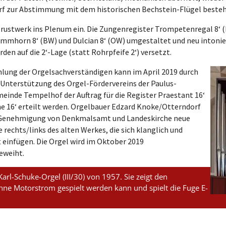
arf zur Abstimmung mit dem historischen Bechstein-Flügel besteh
rustwerk ins Plenum ein. Die Zungenregister Trompetenregal 8‘ 
mmhorn 8‘ (BW) und Dulcian 8‘ (OW) umgestaltet und neu intonier
den auf die 2‘-Lage (statt Rohrpfeife 2‘) versetzt.
lung der Orgelsachverständigen kann im April 2019 durch
 Unterstützung des Orgel-Fördervereins der Paulus-
einde Tempelhof der Auftrag für die Register Praestant 16‘
e 16‘ erteilt werden. Orgelbauer Edzard Knoke/Otterndorf
Genehmigung von Denkmalsamt und Landeskirche neue
rechts/links des alten Werkes, die sich klanglich und
 einfügen. Die Orgel wird im Oktober 2019
eweiht.
Karl-Schuke-Orgel (III/30) von 1957. Sie zeigt den
hne Motorstrom gespielt werden kann und spielt die Fuge E-