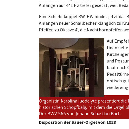
Anlängen auf 441 Hz tiefer gesetzt, weil Bed
Eine Schiebekoppel BW-HW bindet jetzt das B
Anlängen neuer Schallbecher klanglich zu Kru
Pfeifen zu Oktave 4‘, die Nachthornpfeifen wer
Auf Empfeh
finanzielle
Kirchengem
und Posaun
baut nach 
Pedaltürme 
optisch gut
wiedereing
Organistin Karolina Juodelyte präsentiert die 
historischen Schöpfbalg, mit dem die Orgel o
Dur BWV 566 von Johann Sebastian Bach.
Disposition der Sauer-Orgel von 1928