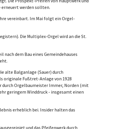
egt. Die Prospekt-Pfeifen von Hauptwerk und
 erneuert werden sollten.
re vereinbart. Im Mai folgt ein Orgel-
istern). Die Multiplex-Orgel wird an die St.
weil nach dem Bau eines Gemeindehauses
eht.
e alte Balganlage (Sauer) durch
s originale Fußtret-Anlage von 1928
ter durch Orgelbaumeister Immer, Norden (mit
t sehr geringem Winddruck - insgesamt einen
nis erheblich bei. Insider halten das
 ausgereinigt und das Pfeifenwerk durch