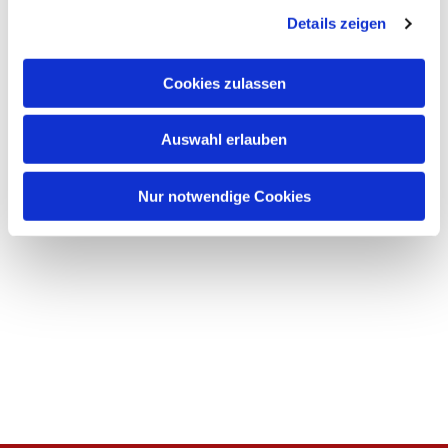
Details zeigen
s
a
u
Cookies zulassen
s
w
Auswahl erlauben
a
h
l
Nur notwendige Cookies