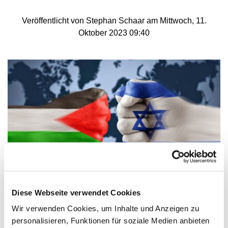
Veröffentlicht von Stephan Schaar am Mittwoch, 11.
Oktober 2023 09:40
© www.pressenza.com
Diese Webseite verwendet Cookies
Raketen, Bomben, Tote, Tränen - wir trauern
Wir verwenden Cookies, um Inhalte und Anzeigen zu
um die Opfer von Terror und Gewalt
personalisieren, Funktionen für soziale Medien anbieten