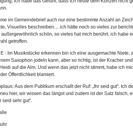
igung, ich habe das Gefühl, dass ich heute dem Konzert nicht g
nn.
me im Gemeindebrief auch nur eine bestimmte Anzahl an Zeic
te, Visuelles beschreiben… ich hätte noch so vieles zur bericht
 außergewöhnlich schön, so vieles hat mich berührt, ich habe e
hl getroffen.
 E : Im Musikstücke erkennen bin ich eine ausgemachte Niete, 
nem Saxophon jodeln kann, aber so richtig, ist der Kracher und
Heidi auf die Alm. Und wenn das jetzt nicht stimmt, habe ich mi
 der Öffentlichkeit blamiert.
laus: Aus dem Publikum erschallt der Ruf: „Ihr seid gut“. Ich de
neu hier, wir wissen das längst und zudem ist der Satz falsch, 
r seid sehr gut“.
alle
uhr