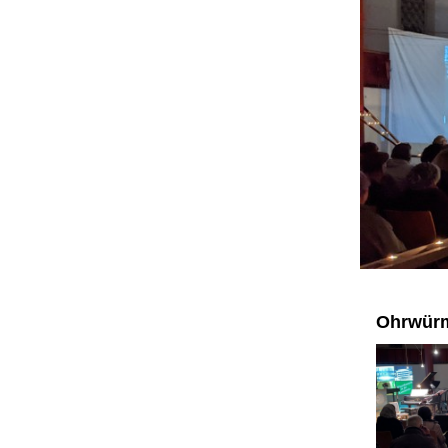
Ohrwürm