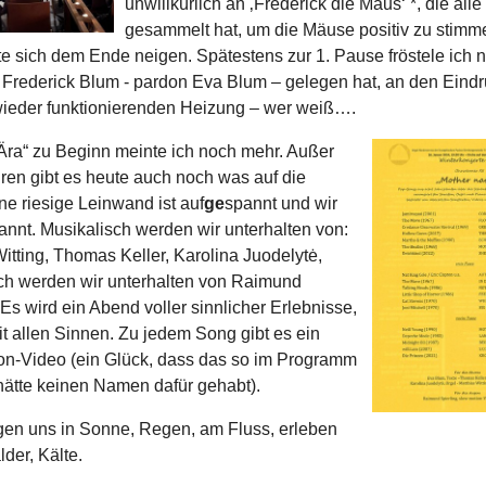
unwillkürlich an ‚Frederick die Maus‘ *, die all
gesammelt hat, um die Mäuse positiv zu stimme
te sich dem Ende neigen. Spätestens zur 1. Pause fröstele ich n
 Frederick Blum - pardon Eva Blum – gelegen hat, an den Eind
wieder funktionierenden Heizung – wer weiß….
„Ära“ zu Beginn meinte ich noch mehr. Außer
ren gibt es heute auch noch was auf die
e riesige Leinwand ist auf
ge
spannt und wir
annt. Musikalisch werden wir unterhalten von:
itting, Thomas Keller, Karolina Juodelytė,
sch werden wir unterhalten von Raimund
 Es wird ein Abend voller sinnlicher Erlebnisse,
t allen Sinnen. Zu jedem Song gibt es ein
on-Video (ein Glück, dass das so im Programm
 hätte keinen Namen dafür gehabt).
en uns in Sonne, Regen, am Fluss, erleben
der, Kälte.