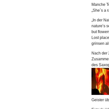
Manche Te
„She`s a 
„In der Na
nature’s s
but flower
Lost plac
grinsen a
Nach der 2
Zusammens
des Saxop
Geister ü