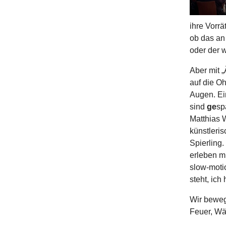
ihre Vorrä
ob das an
oder der 
Aber mit 
auf die Oh
Augen. Ein
sind
ge
sp
Matthias W
künstleri
Spierling.
erleben mi
slow-moti
steht, ich
Wir beweg
Feuer, Wäl