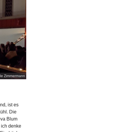
ele Zimmermann
d, ist es
ühl. Die
 Eva Blum
 ich denke