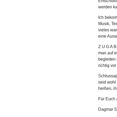
Entschuld
werden ka
Ich bekom
Musik, Tex
vieles war
eine Auswa
Z U G A B
man auf ei
begleiten 
richtig vor
Schlussapp
seid wohl 
heißen, ih
Für Euch 
Dagmar S