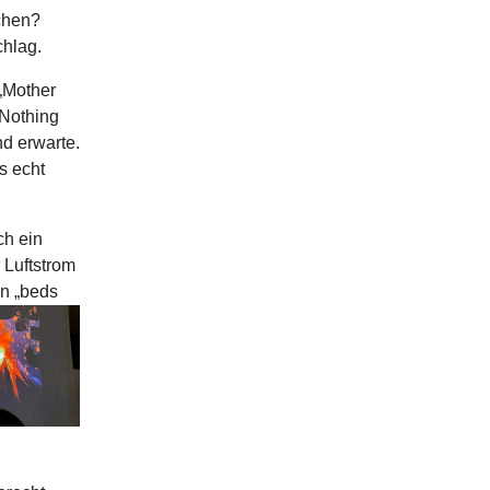
chen?
chlag.
 „Mother
„Nothing
nd erwarte.
s echt
ch ein
 Luftstrom
In „beds