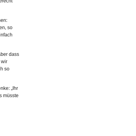
erecht
hen:
en, so
infach
aber dass
 wir
ch so
nke: „Ihr
es müsste