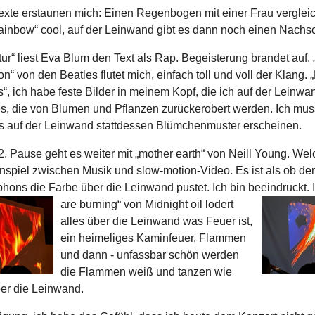
xte erstaunen mich: Einen Regenbogen mit einer Frau verglei
rainbow“ cool, auf der Leinwand gibt es dann noch einen Nachs
tur“ liest Eva Blum den Text als Rap. Begeisterung brandet auf.
on“ von den Beatles flutet mich, einfach toll und voll der Klang. 
s“, ich habe feste Bilder in meinem Kopf, die ich auf der Leinwa
es, die von Blumen und Pflanzen zurückerobert werden. Ich mus
ls auf der Leinwand stattdessen Blümchenmuster erscheinen.
. Pause geht es weiter mit „mother earth“ von Neill Young. Wel
piel zwischen Musik und slow-motion-Video. Es ist als ob der
hons die Farbe über die Leinwand pustet. Ich bin beeindruckt.
are burning“ von Midnight oil lodert
alles über die Leinwand was Feuer ist,
ein heimeliges Kaminfeuer, Flammen
und dann - unfassbar schön werden
die Flammen weiß und tanzen wie
ber die Leinwand.