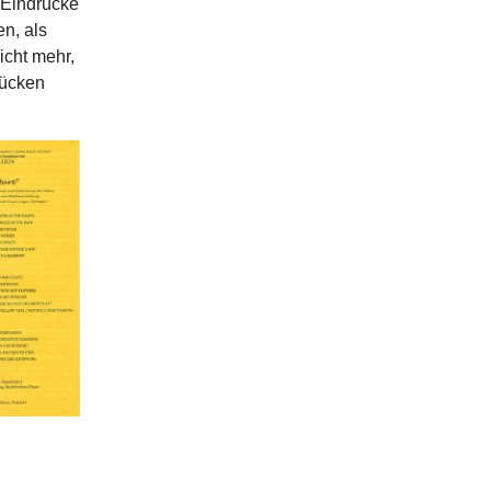
e Eindrücke
n, als
icht mehr,
rücken