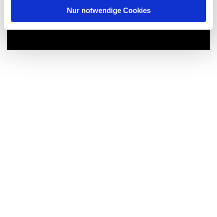
Dies könnte Sie auch
l
Nur notwendige Cookies
interessieren