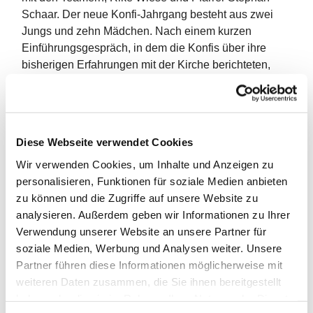
Schaar. Der neue Konfi-Jahrgang besteht aus zwei
Jungs und zehn Mädchen. Nach einem kurzen
Einführungsgespräch, in dem die Konfis über ihre
bisherigen Erfahrungen mit der Kirche berichteten,
wurden viele Lieder gesungen, unter
Gitarrenbegleitung des Pfarrers.
Wir spielten Kennenlernspiele und machten eine
Diese Webseite verwendet Cookies
Rallye im Gemeindehaus, um die Kirche und die
Gemeinde besser kennenzulernen. Abends aßen wir
Wir verwenden Cookies, um Inhalte und Anzeigen zu
dann Pizza. Nach dem Abendessen dekorieren wir
personalisieren, Funktionen für soziale Medien anbieten
Kerzen. Auf die Kerzen brachten wir Wachs auf und
zu können und die Zugriffe auf unsere Website zu
gestalteten sie so, dass sie unsere wichtigsten
analysieren. Außerdem geben wir Informationen zu Ihrer
Eigenschaften oder Hobbys darstellen. Die Kerzen
Verwendung unserer Website an unsere Partner für
werden nun bei jedem Gottesdienstbesuch, an dem
soziale Medien, Werbung und Analysen weiter. Unsere
wir teilnehmen, angezündet. Abends hielten wir
Partner führen diese Informationen möglicherweise mit
außerdem noch eine Andacht mit unseren fertigen
weiteren Daten zusammen, die Sie ihnen bereitgestellt
Kerzen. Wir spielten Werwolf und viele andere Spiele,
haben oder die sie im Rahmen Ihrer Nutzung der Dienste
bis wir schließlich müde in unsere Schlafsäcke