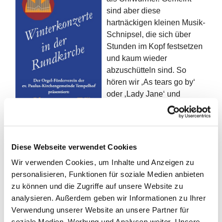
sind aber diese
hartnäckigen kleinen Musik-
Schnipsel, die sich über
Stunden im Kopf festsetzen
und kaum wieder
abzuschütteln sind. So
hören wir ‚As tears go by‘
oder ‚Lady Jane‘ und
andere Titel der Rolling
Stones aus den 60er-Jahren
des letzten Jahrhunderts.
Auch ‚Monday, Monday‘ und
Diese Webseite verwendet Cookies
‚Dedicated to the one I love‘
Wir verwenden Cookies, um Inhalte und Anzeigen zu
von den Mamas & Papas
personalisieren, Funktionen für soziale Medien anbieten
gehören dazu. Da selbst mir,
zu können und die Zugriffe auf unsere Website zu
dem ganz jungen
analysieren. Außerdem geben wir Informationen zu Ihrer
Kirchenmusiker die Doors
Verwendung unserer Website an unsere Partner für
mit ihrem ‚Riders on the
soziale Medien, Werbung und Analysen weiter. Unsere