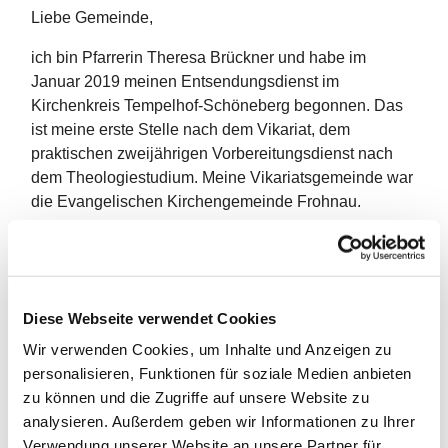
Liebe Gemeinde,
ich bin Pfarrerin Theresa Brückner und habe im
Januar 2019 meinen Entsendungsdienst im
Kirchenkreis Tempelhof-Schöneberg begonnen. Das
ist meine erste Stelle nach dem Vikariat, dem
praktischen zweijährigen Vorbereitungsdienst nach
dem Theologiestudium. Meine Vikariatsgemeinde war
die Evangelischen Kirchengemeinde Frohnau.
Auch während meines Theologiestudiums arbeitete
ich bereits in der evangelischen Kirche:
Beispielsweise als Kirchenführerin in der Kaiser-
Wilhelm-Gedächtniskirche, wo ich den
Diese Webseite verwendet Cookies
verschiedensten (Tourist*innen-)Gruppen die
Wir verwenden Cookies, um Inhalte und Anzeigen zu
Geschichte und Architektur der Kirche erklärte und als
personalisieren, Funktionen für soziale Medien anbieten
Jugendmitarbeiterin in der Hoffnungskirche in
zu können und die Zugriffe auf unsere Website zu
Pankow. Hier habe ich mich um die Jugendlichen und
analysieren. Außerdem geben wir Informationen zu Ihrer
die Konfirmand*innen gekümmert. Pankow ist meine
Verwendung unserer Website an unsere Partner für