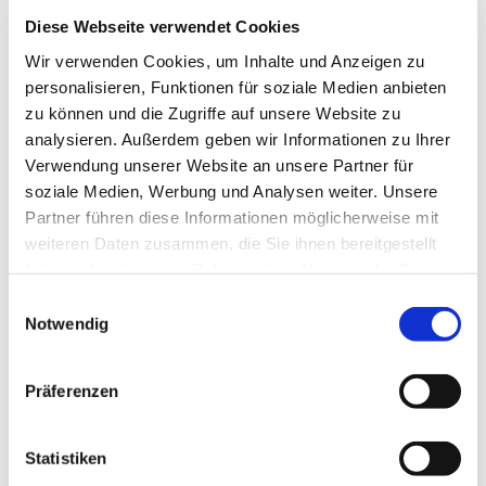
Diese Webseite verwendet Cookies
Wir verwenden Cookies, um Inhalte und Anzeigen zu
personalisieren, Funktionen für soziale Medien anbieten
zu können und die Zugriffe auf unsere Website zu
analysieren. Außerdem geben wir Informationen zu Ihrer
Verwendung unserer Website an unsere Partner für
soziale Medien, Werbung und Analysen weiter. Unsere
Partner führen diese Informationen möglicherweise mit
weiteren Daten zusammen, die Sie ihnen bereitgestellt
haben oder die sie im Rahmen Ihrer Nutzung der Dienste
gesammelt haben.
E
Notwendig
i
n
w
Präferenzen
i
l
l
Statistiken
i