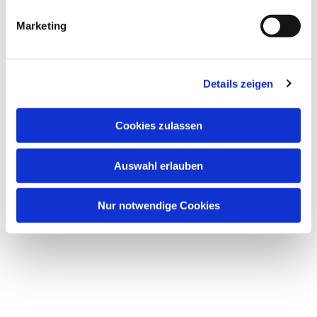
g
Marketing
u
n
g
Dies könnte Sie auch
Details zeigen
s
interessieren
a
u
Cookies zulassen
s
w
Auswahl erlauben
a
h
l
Nur notwendige Cookies