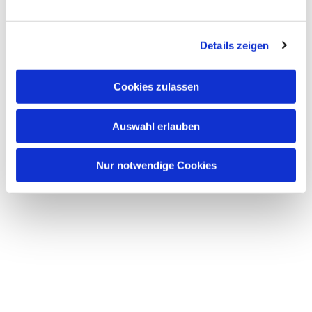
interessieren
n
g
Details zeigen
s
a
u
Cookies zulassen
s
w
Auswahl erlauben
a
h
l
Nur notwendige Cookies