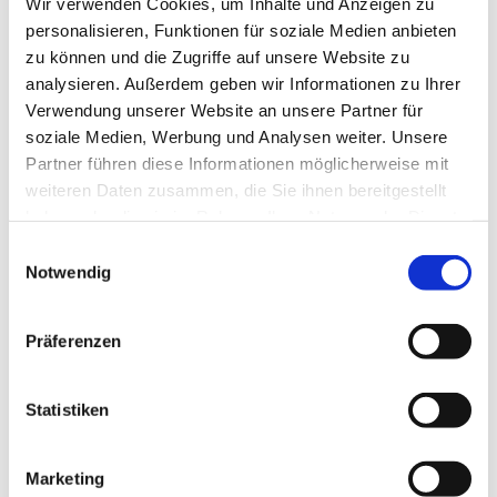
Wir verwenden Cookies, um Inhalte und Anzeigen zu
die Beteiligung an entsprechenden regionalen
personalisieren, Funktionen für soziale Medien anbieten
Bündnissen. Besonders bittet die Landessynode um
zu können und die Zugriffe auf unsere Website zu
Mitwirkung und Teilnahme an den Aktionen des neuen
analysieren. Außerdem geben wir Informationen zu Ihrer
„Bündnis für Toleranz und Weltoffenheit" in Berlin.
Verwendung unserer Website an unsere Partner für
(Nähere Informationen über diesen Link.)
soziale Medien, Werbung und Analysen weiter. Unsere
Partner führen diese Informationen möglicherweise mit
In Gottes Namen sind wir alle Schwestern und Brüder,
weiteren Daten zusammen, die Sie ihnen bereitgestellt
auch Hinzukommende, woher auch immer. Das sollte
haben oder die sie im Rahmen Ihrer Nutzung der Dienste
sich in unserer Debattenkultur und im demokratischen
gesammelt haben.
Wahlverhalten spiegeln.
E
Notwendig
i
Weiteres:
Brief der Präses der Landessynode der
n
EKBO Sigrun Neuwerth vom 11.01.2017
w
Präferenzen
i
l
l
Statistiken
i
g
Marketing
Dies könnte Sie auch
u