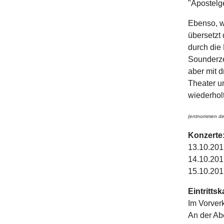
"Apostelge
Ebenso, w
übersetzt
durch die
Sounderzeu
aber mit d
Theater un
wiederhol
(entnommen dem
Konzerte
13.10.201
14.10.201
15.10.201
Eintrittsk
Im Vorverk
An der Ab