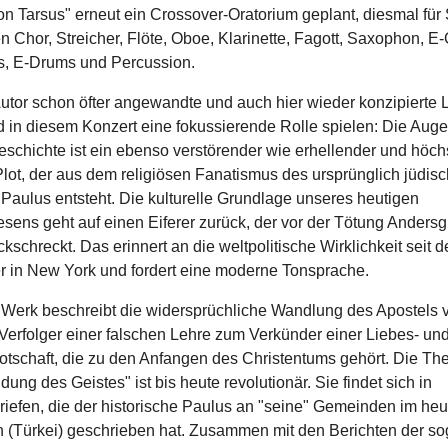
n Tarsus" erneut ein Crossover-Oratorium geplant, diesmal für S
 Chor, Streicher, Flöte, Oboe, Klarinette, Fagott, Saxophon, E-G
, E-Drums und Percussion.
utor schon öfter angewandte und auch hier wieder konzipierte L
d in diesem Konzert eine fokussierende Rolle spielen: Die Aug
eschichte ist ein ebenso verstörender wie erhellender und höch
Plot, der aus dem religiösen Fanatismus des ursprünglich jüdis
Paulus entsteht. Die kulturelle Grundlage unseres heutigen
ens geht auf einen Eiferer zurück, der vor der Tötung Andersg
ckschreckt. Das erinnert an die weltpolitische Wirklichkeit seit 
 in New York und fordert eine moderne Tonsprache.
Werk beschreibt die widersprüchliche Wandlung des Apostels
Verfolger einer falschen Lehre zum Verkünder einer Liebes- un
otschaft, die zu den Anfangen des Christentums gehört. Die Th
ung des Geistes" ist bis heute revolutionär. Sie findet sich in
riefen, die der historische Paulus an "seine" Gemeinden im heu
n (Türkei) geschrieben hat. Zusammen mit den Berichten der s