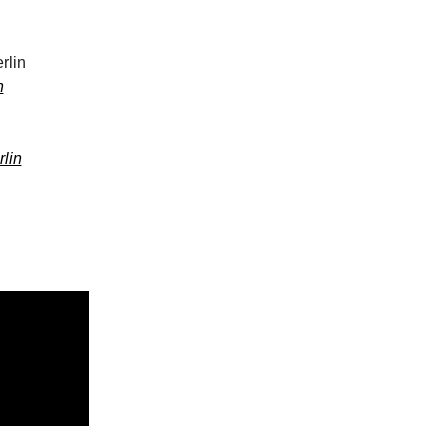
rlin
n
lin