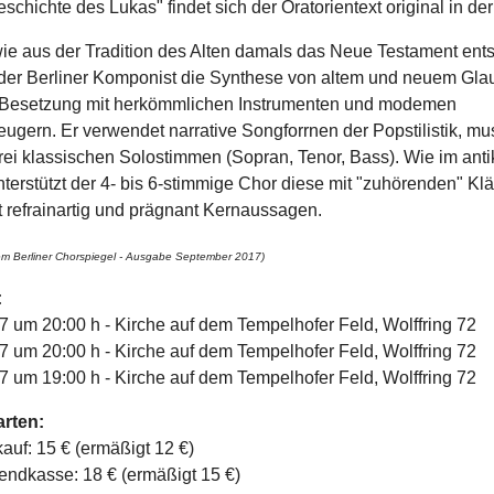
schichte des Lukas" findet sich der Oratorientext original in der
ie aus der Tradition des Alten damals das Neue Testament ents
 der Berliner Komponist die Synthese von altem und neuem Gl
 Besetzung mit herkömmlichen Instrumenten und modemen
gern. Er verwendet narrative Songforrnen der Popstilistik, mus
rei klassischen Solostimmen (Sopran, Tenor, Bass). Wie im ant
terstützt der 4- bis 6-stimmige Chor diese mit "zuhörenden" K
t refrainartig und prägnant Kernaussagen.
 Berliner Chorspiegel - Ausgabe September 2017)
:
7 um 20:00 h - Kirche auf dem Tempelhofer Feld, Wolffring 72
7 um 20:00 h - Kirche auf dem Tempelhofer Feld, Wolffring 72
7 um 19:00 h - Kirche auf dem Tempelhofer Feld, Wolffring 72
arten:
auf: 15 € (ermäßigt 12 €)
endkasse: 18 € (ermäßigt 15 €)