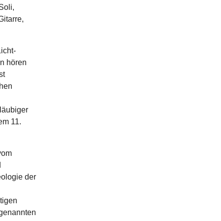
oli,
itarre,
icht-
en hören
st
chen
läubiger
dem 11.
 vom
d
eologie der
tigen
ogenannten