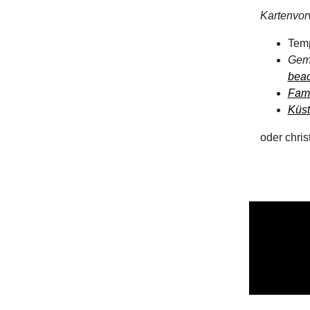
Kartenvor
Temp
Geme
beac
Fami
Küst
oder chri