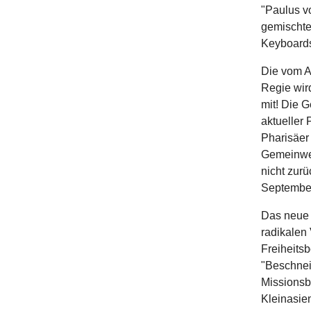
"Paulus vo
gemischten
Keyboards
Die vom A
Regie wir
mit! Die G
aktueller 
Pharisäer 
Gemeinwes
nicht zurü
September
Das neue 
radikalen 
Freiheitsb
"Beschneid
Missionsb
Kleinasie