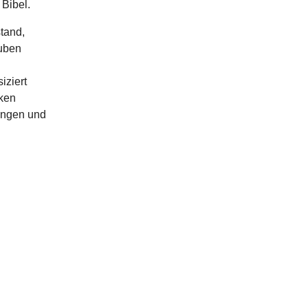
 Bibel.
tand,
auben
iziert
iken
längen und