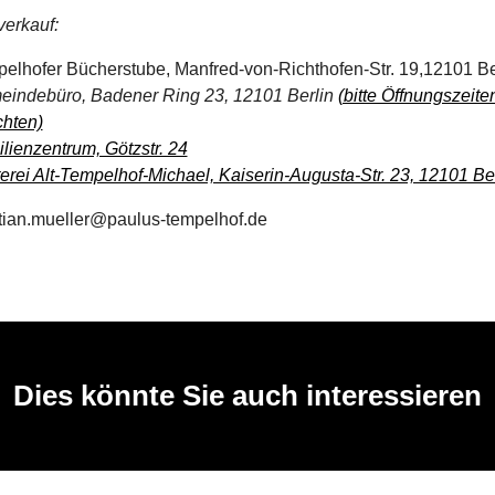
verkauf:
elhofer Bücherstube, Manfred-von-Richthofen-Str. 19,12101 Be
indebüro, Badener Ring 23, 12101 Berlin
(bitte Öffnungszeite
hten)
lienzentrum, Götzstr. 24
erei Alt-Tempelhof-Michael, Kaiserin-Augusta-Str. 23, 12101 Ber
stian.mueller@paulus-tempelhof.de
Dies könnte Sie auch interessieren