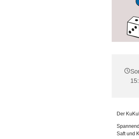
Son
15
Der KuKuK 
Spannende,
Saft und 