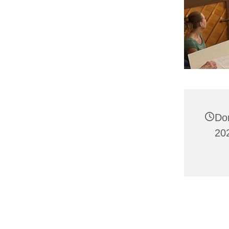
Do
202