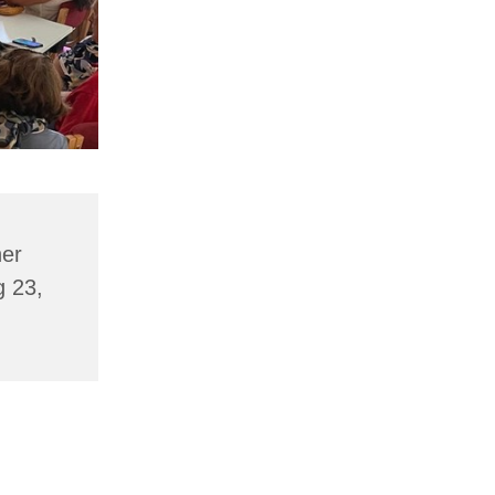
er
g 23,