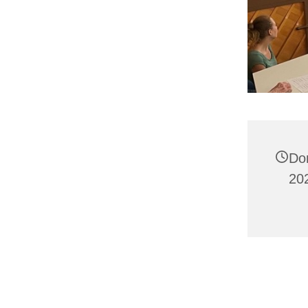
Do
202