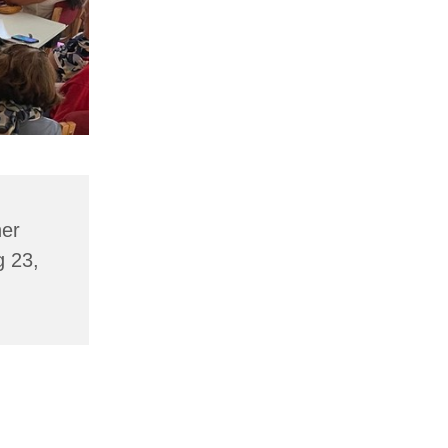
er
g 23,