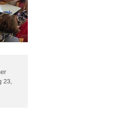
er
g 23,