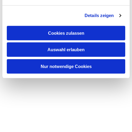
n
g
Details zeigen
s
a
u
Cookies zulassen
s
w
Auswahl erlauben
a
h
l
Nur notwendige Cookies