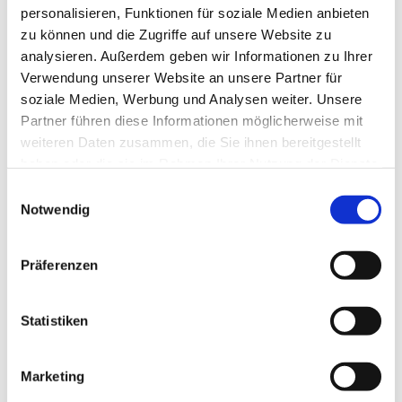
personalisieren, Funktionen für soziale Medien anbieten
zu können und die Zugriffe auf unsere Website zu
analysieren. Außerdem geben wir Informationen zu Ihrer
Verwendung unserer Website an unsere Partner für
soziale Medien, Werbung und Analysen weiter. Unsere
Partner führen diese Informationen möglicherweise mit
weiteren Daten zusammen, die Sie ihnen bereitgestellt
haben oder die sie im Rahmen Ihrer Nutzung der Dienste
gesammelt haben.
E
Notwendig
i
n
w
Präferenzen
i
l
l
Statistiken
i
g
Dies könnte Sie auch
Marketing
u
interessieren