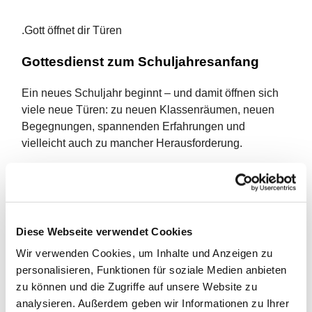
.Gott öffnet dir Türen
Gottesdienst zum Schuljahresanfang
Ein neues Schuljahr beginnt – und damit öffnen sich
viele neue Türen: zu neuen Klassenräumen, neuen
Begegnungen, spannenden Erfahrungen und
vielleicht auch zu mancher Herausforderung.
Am
30. August 2026
laden wir herzlich zu unserem
Gottesdienst zum Schuljahresanfang
ein.
Besonders willkommen sind alle Kinder, die in diesem
Jahr eingeschult werden, gemeinsam mit ihren
Diese Webseite verwendet Cookies
Familien. Natürlich sind auch alle anderen
Wir verwenden Cookies, um Inhalte und Anzeigen zu
Schüler
innen, Lehrer
innen und Menschen, die das
personalisieren, Funktionen für soziale Medien anbieten
neue Schuljahr unter Gottes Segen beginnen
zu können und die Zugriffe auf unsere Website zu
möchten, herzlich eingeladen.
analysieren. Außerdem geben wir Informationen zu Ihrer