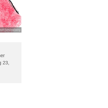
lhof-Schöneberg
er
g 23,