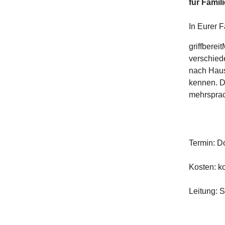
für Famil
In Eurer 
griffberei
verschied
nach Haus
kennen. D
mehrsprac
Termin: D
Kosten: k
Leitung: 