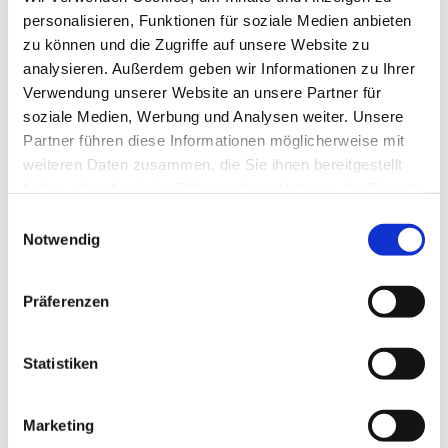
personalisieren, Funktionen für soziale Medien anbieten
zu können und die Zugriffe auf unsere Website zu
analysieren. Außerdem geben wir Informationen zu Ihrer
Verwendung unserer Website an unsere Partner für
soziale Medien, Werbung und Analysen weiter. Unsere
Partner führen diese Informationen möglicherweise mit
weiteren Daten zusammen, die Sie ihnen bereitgestellt
haben oder die sie im Rahmen Ihrer Nutzung der Dienste
gesammelt haben.
E
Notwendig
i
n
w
Präferenzen
i
l
l
Statistiken
i
g
Marketing
u