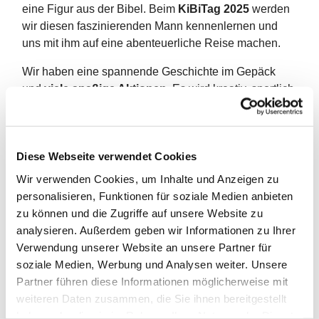
eine Figur aus der Bibel. Beim
KiBiTag 2025
werden
wir diesen faszinierenden Mann kennenlernen und
uns mit ihm auf eine abenteuerliche Reise machen.
Wir haben eine spannende Geschichte im Gepäck
und
viele spaßige Aktionen
. Es wird kreativ, sportlich,
künstlerisch, spielerisch, actionreich und vieles mehr.
Eure Reisebegleiter*innen sind das KiGo-Team,
Pfarrerin Liz Mayer, Diakonin Rike Wiese und viele
Diese Webseite verwendet Cookies
weitere sympathische Menschen. Eingeladen sind
Wir verwenden Cookies, um Inhalte und Anzeigen zu
alle
Kinder ab 6 Jahren.
personalisieren, Funktionen für soziale Medien anbieten
zu können und die Zugriffe auf unsere Website zu
Wir werden für ausreichend Verpflegung sorgen. Wir
analysieren. Außerdem geben wir Informationen zu Ihrer
bitten dafür, und für die Materialien, um
Verwendung unserer Website an unsere Partner für
einen
Unkostenbeitrag
in Höhe von
5 Euro
.
soziale Medien, Werbung und Analysen weiter. Unsere
Wir starten die Abenteuerreise um
10 Uhr im
Partner führen diese Informationen möglicherweise mit
Gemeindehaus
(Badener Ring 23, 12101 Berlin).
weiteren Daten zusammen, die Sie ihnen bereitgestellt
haben oder die sie im Rahmen Ihrer Nutzung der Dienste