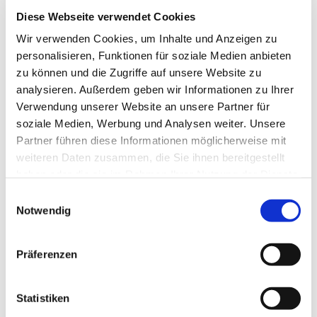
Diese Webseite verwendet Cookies
Literaturgottesdienst - "Wer bekommt recht im letzten
Wir verwenden Cookies, um Inhalte und Anzeigen zu
Gericht?"
personalisieren, Funktionen für soziale Medien anbieten
zu können und die Zugriffe auf unsere Website zu
analysieren. Außerdem geben wir Informationen zu Ihrer
Verwendung unserer Website an unsere Partner für
soziale Medien, Werbung und Analysen weiter. Unsere
Partner führen diese Informationen möglicherweise mit
weiteren Daten zusammen, die Sie ihnen bereitgestellt
haben oder die sie im Rahmen Ihrer Nutzung der Dienste
gesammelt haben.
E
Notwendig
i
n
w
Präferenzen
i
l
l
Statistiken
i