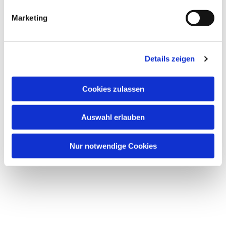
g
Marketing
u
n
g
Dies könnte Sie auch
interessieren
Details zeigen
s
a
u
Cookies zulassen
s
w
Auswahl erlauben
a
h
l
Nur notwendige Cookies