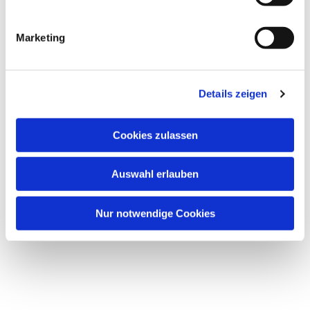
i
g
Marketing
u
n
g
Dies könnte Sie auch
Details zeigen
s
interessieren
a
u
Cookies zulassen
s
w
Auswahl erlauben
a
h
l
Nur notwendige Cookies