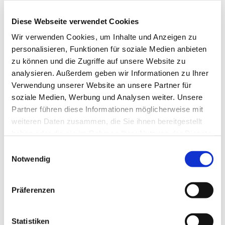
Bitte meldet Euch an per Mail barbara.danielowski@
Diese Webseite verwendet Cookies
rundkirche.de, oder über Rike, die Platzzahl ist
begrenzt.
Wir verwenden Cookies, um Inhalte und Anzeigen zu
personalisieren, Funktionen für soziale Medien anbieten
Barbara Danielowski
zu können und die Zugriffe auf unsere Website zu
analysieren. Außerdem geben wir Informationen zu Ihrer
Verwendung unserer Website an unsere Partner für
soziale Medien, Werbung und Analysen weiter. Unsere
Partner führen diese Informationen möglicherweise mit
weiteren Daten zusammen, die Sie ihnen bereitgestellt
haben oder die sie im Rahmen Ihrer Nutzung der Dienste
gesammelt haben.
E
Notwendig
i
n
w
Präferenzen
i
l
l
Statistiken