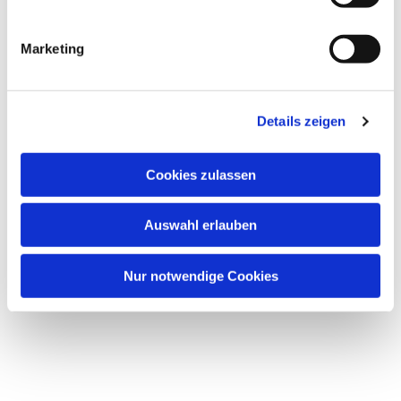
i
g
Marketing
u
n
g
Dies könnte Sie auch
Details zeigen
s
interessieren
a
u
Cookies zulassen
s
w
Auswahl erlauben
a
h
l
Nur notwendige Cookies