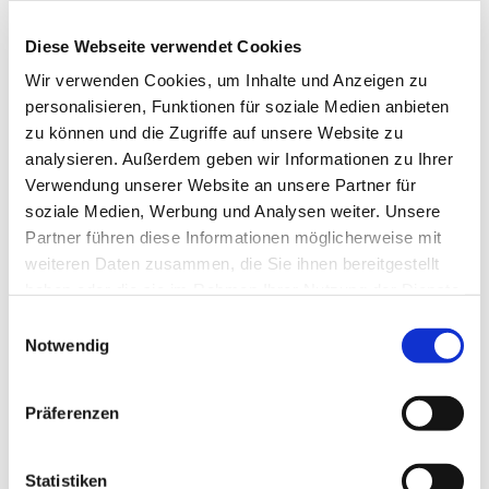
Bitte meldet Euch an per Mail barbara.danielowski@
Diese Webseite verwendet Cookies
rundkirche.de, oder über Rike, die Platzzahl ist
begrenzt.
Wir verwenden Cookies, um Inhalte und Anzeigen zu
personalisieren, Funktionen für soziale Medien anbieten
Barbara Danielowski
zu können und die Zugriffe auf unsere Website zu
analysieren. Außerdem geben wir Informationen zu Ihrer
Verwendung unserer Website an unsere Partner für
soziale Medien, Werbung und Analysen weiter. Unsere
Partner führen diese Informationen möglicherweise mit
weiteren Daten zusammen, die Sie ihnen bereitgestellt
haben oder die sie im Rahmen Ihrer Nutzung der Dienste
gesammelt haben.
E
Notwendig
i
n
w
Präferenzen
i
l
l
Statistiken