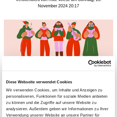
November 2024 20:17
© Rike Wiese
Diese Webseite verwendet Cookies
Wir verwenden Cookies, um Inhalte und Anzeigen zu
Weihnachtsliedersingen für Kinder und
personalisieren, Funktionen für soziale Medien anbieten
Familien
zu können und die Zugriffe auf unsere Website zu
analysieren. Außerdem geben wir Informationen zu Ihrer
Am 15. Dezember 2024, ab b 17.30 Uhr üben wir
Verwendung unserer Website an unsere Partner für
zusammen schon einmal die besten Weihnachtslieder.