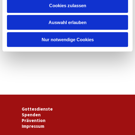
u
Cookies zulassen
s
w
Auswahl erlauben
a
h
l
Nur notwendige Cookies
Gottesdienste
Spenden
Prävention
Impressum